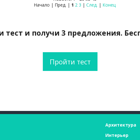
Начало | Пред. |
1
2
3
|
След.
|
Конец
 тест и получи 3 предложения. Бес
Пройти тест
Архитектура
Интерьер