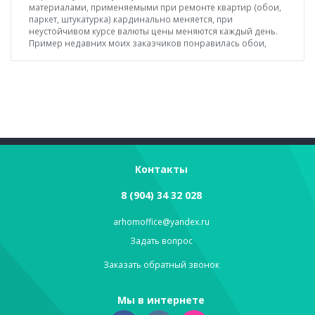
материалами, применяемыми при ремонте квартир (обои,
паркет, штукатурка) кардинально меняется, при
неустойчивом курсе валюты цены меняются каждый день.
Пример недавних моих заказчиков понравилась обои,
рассчитали количество – общая стоимость была в районе
110 т.р., пришли на следующий день покупать – цена 180
т.р.
Контакты
8 (904) 34 32 028
arhomoffice@yandex.ru
Задать вопрос
Заказать обратный звонок
Мы в интернете